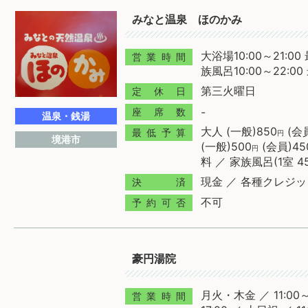
みなと温泉 ほのかみ
大浴場10:00～21:00
営業時間
族風呂10:00～22:00
第三火曜日
定休日
-
座席数
温泉・銭湯
大人 (一般)850
(会員
最低予算
円
境港市
(一般)500
(会員)45
円
料 ／ 家族風呂(1室 45
現金 ／ 各種クレジ
決済
不可
予約可否
豪円湯院
月火・木金 ／ 11:00
営業時間