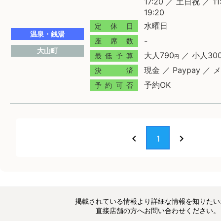
17:20 ／ 土日祝 ／ 1
19:20
水曜日
定休日
温泉・銭湯
-
座席数
大山町
大人790
／ 小人30
最低予算
円
現金 ／ Paypay ／
決済
予約OK
予約可否
chevron_left
chevron_right
1
掲載されている情報より詳細な情報を知りたい
直接店舗の方へお問い合わせください。