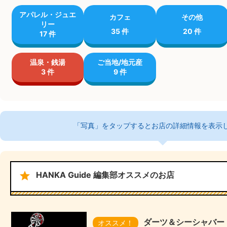
アパレル・ジュエ
カフェ
その他
リー
35 件
20 件
17 件
温泉・銭湯
ご当地/地元産
3 件
9 件
「写真」をタップするとお店の詳細情報を表示
star
HANKA Guide 編集部オススメのお店
ダーツ＆シーシャバー F
オススメ！