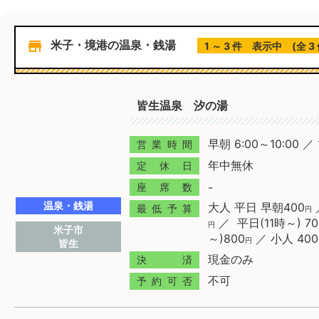
store
米子・境港の温泉・銭湯
1 ～ 3 件 表示中 (全 3 
皆生温泉 汐の湯
早朝 6:00～10:00 ／ 
営業時間
年中無休
定休日
-
座席数
温泉・銭湯
大人 平日 早朝400
最低予算
円
／ 平日(11時～) 70
円
米子市
～)800
／ 小人 400
円
皆生
現金のみ
決済
不可
予約可否