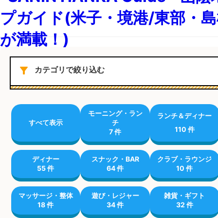
filter_alt
カテゴリで絞り込む
モーニング・ラン
ランチ＆ディナー
すべて表示
チ
110 件
7 件
ディナー
スナック・BAR
クラブ・ラウンジ
55 件
64 件
10 件
マッサージ・整体
遊び・レジャー
雑貨・ギフト
18 件
34 件
32 件