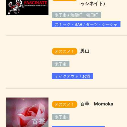
ッシネイト）
米子市 / 角盤町・朝日町
スナック・BAR / ダーツ・シーシャ
男山
オススメ！
米子市
テイクアウト / お酒
百華 Momoka
オススメ！
米子市