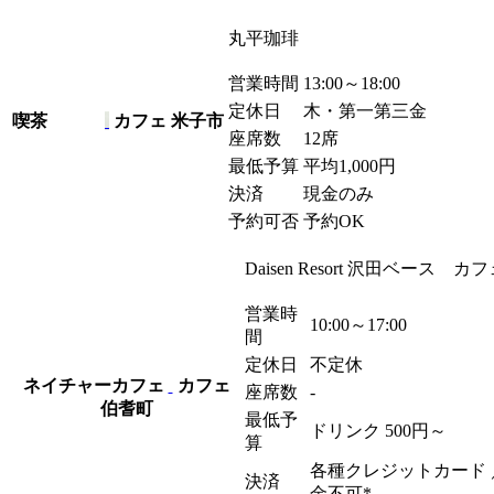
丸平珈琲
営業時間
13:00～18:00
定休日
木・第一第三金
喫茶
カフェ
米子市
座席数
12席
最低予算
平均1,000
円
決済
現金のみ
予約可否
予約OK
Daisen Resort 沢田ベース カ
営業時
10:00～17:00
間
定休日
不定休
ネイチャーカフェ
カフェ
座席数
-
伯耆町
最低予
ドリンク 500
円
～
算
各種クレジットカード ／
決済
金不可*