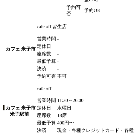
予約可
予約OK
否
cafe off 皆生店
営業時間
-
定休日
-
カフェ
米子市
座席数
-
最低予算
-
決済
-
予約可否
不可
cafe off.
営業時間
11:30～26:00
カフェ
米子市
定休日
水曜日
米子駅前
座席数
18席
最低予算
400
円
〜
決済
現金・各種クレジットカード・各種