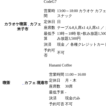
CodeG7
営業時
13:00～18:00 カラオケ カフェ
間
スナック
定休日
日
カラオケ喫茶
カフェ
座席数
テーブル8人席x1 4人席x1 
米子市
最低予
13時～18時 歌+飲み放題1,50
算
み放題3,500
円
決済
現金 ／ 各種クレジットカー
予約可
不可
否
Hanami Coffee
営業時間
11:00～16:00
定休日
月・木
喫茶
カフェ
境港市
座席数
30席
最低予算
-
決済
現金のみ
予約可否
不可