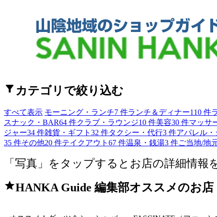
filter_alt
カテゴリで絞り込む
すべて表示
モーニング・ランチ
7 件
ランチ＆ディナー
110 件
スナック・BAR
64 件
クラブ・ラウンジ
10 件
美容
30 件
マッサ
ジャー
34 件
雑貨・ギフト
32 件
タクシー・代行
3 件
アパレル・
35 件
その他
20 件
テイクアウト
67 件
温泉・銭湯
3 件
ご当地/地
「写真」をタップするとお店の詳細情報
star
HANKA Guide 編集部オススメのお店