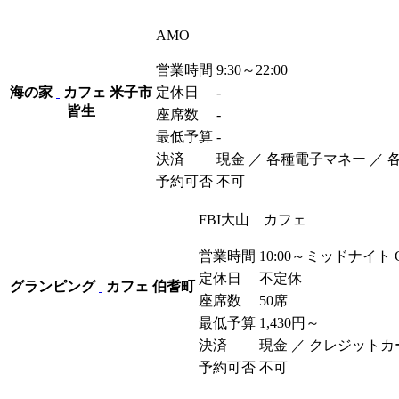
AMO
営業時間
9:30～22:00
海の家
カフェ
米子市
定休日
-
皆生
座席数
-
最低予算
-
決済
現金 ／ 各種電子マネー ／
予約可否
不可
FBI大山 カフェ
営業時間
10:00～ミッドナイト Cl
定休日
不定休
グランピング
カフェ
伯耆町
座席数
50席
最低予算
1,430
円
～
決済
現金 ／ クレジットカード
予約可否
不可