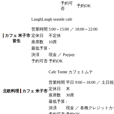
予約可
予約OK
否
LaughLaugh seaside cafe
営業時間
5:00～15:00 ／ 18:00～22:00
カフェ
米子市
定休日
不定休
皆生
座席数
10席
最低予算
-
決済
現金 ／ Paypay
予約可否
予約OK
Cafe Tomte カフェトムテ
営業時間
平日 9:00～18:00 ／ 土日祝 
定休日
木
北欧料理
カフェ
米子市
座席数
30席
最低予算
-
決済
現金 ／ 各種クレジットカ