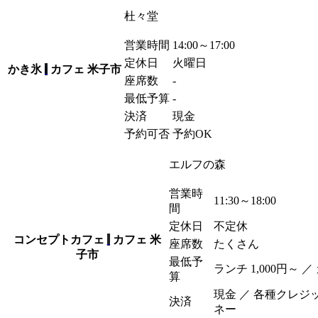
杜々堂
営業時間
14:00～17:00
定休日
火曜日
かき氷
カフェ
米子市
座席数
-
最低予算
-
決済
現金
予約可否
予約OK
エルフの森
営業時
11:30～18:00
間
定休日
不定休
コンセプトカフェ
カフェ
米
座席数
たくさん
子市
最低予
ランチ 1,000
円
～ ／ 
算
現金 ／ 各種クレジ
決済
ネー