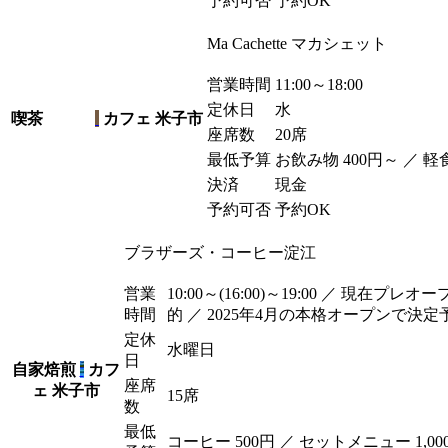
予約可否
予約OK
Ma Cachette マカシェット
営業時間
11:00～18:00
定休日
水
喫茶
カフェ
米子市
座席数
20席
最低予算
お飲み物 400
円
～ ／ 軽食
決済
現金
予約可否
予約OK
ブラザーズ・コーヒー淀江
営業
10:00～(16:00)～19:00 ／ 現在プ
時間
的 ／ 2025年4月の本格オープンで決定
定休
水曜日
日
自家焙煎
カフ
座席
ェ
米子市
15席
数
最低
コーヒー 500
円
／ セットメニュー 1,00