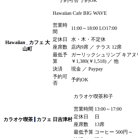
予約可否
予約OK
Hawaiian Cafe BIG WAVE
営業時
11:00～18:00 LO17:00
間
定休日
水・木・不定休
Hawaiian
カフェ
大
座席数
店内9席 ／ テラス 12席
山町
最低予
ガーリックシュリンプ キアヌ
算
￥1,380(￥1,518) ／ 他
決済
現金 ／ Paypay
予約可
予約OK
否
カラオケ喫茶和子
営業時間
13:00～17:00
定休日
日
カラオケ喫茶
カフェ
日吉津村
座席数
13席
最低予算
コーヒー 500
円
～