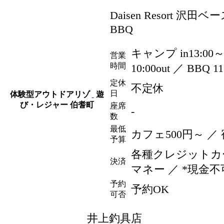
Daisen Resort 
BBQ
キャンプ in13:00
営業
時間
10:00out ／ BBQ 
定休
不定休
日
体験型アウトドアリゾ
遊
び・レジャー
伯耆町
座席
-
数
最低
カフェ500
円
～ ／ 
予算
各種クレジットカー
決済
マネー ／ *現金不
予約
予約OK
可否
井上釣具店