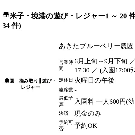
store
米子・境港の遊び・レジャー
1 ～ 2
34 件)
あきたブルーベリー農園
6月上旬～9月下旬 ／ 
営業時
間
17:30 ／ (入園17:00ﾗ
火曜日の午後
定休日
農園 摘み取り
遊び・
レジャー
-
座席数
最低予
入園料 一人600
円
(
算
現金のみ
決済
予約可
予約OK
否