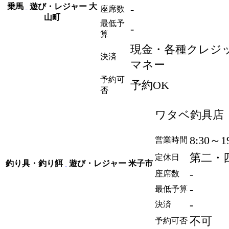
乗馬
遊び・レジャー
大
-
座席数
山町
最低予
-
算
現金・各種クレジ
決済
マネー
予約可
予約OK
否
ワタベ釣具店
8:30～1
営業時間
第二・
定休日
釣り具・釣り餌
遊び・レジャー
米子市
-
座席数
-
最低予算
-
決済
不可
予約可否