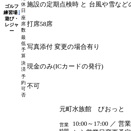
施設の定期点検時 と 台風や雪など
休
ゴルフ
日
練習場
座
遊び・
打席58席
席
レジャ
数
ー
最
低
写真添付 変更の場合有り
予
算
決
現金のみ(ICカードの発行)
済
予
約
不可
可
否
元町水族館 びおっと
10:00～17:00 ／ 
営業
時間