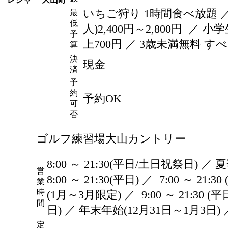
いちご狩り 1時間食べ放題 ／
最
低
人)2,400
円
～2,800
円
／ 小学生
予
上700
円
／ 3歳未満無料 す
算
決
現金
済
予
約
予約OK
可
否
ゴルフ練習場大山カントリー
8:00 ～ 21:30(平日/土日祝祭日) ／ 
営
8:00 ～ 21:30(平日) ／ 7:00 ～ 21
業
時
(1月～3月限定) ／ 9:00 ～ 21:30 
間
日) ／ 年末年始(12月31日～1月3日) ／ 9
定