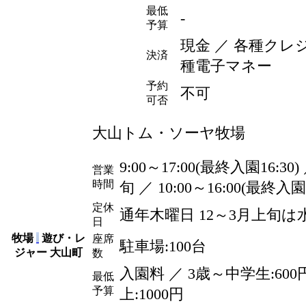
最低
-
予算
現金 ／ 各種クレ
決済
種電子マネー
予約
不可
可否
大山トム・ソーヤ牧場
9:00～17:00(最終入園16:3
営業
時間
旬 ／ 10:00～16:00(最終入園1
定休
通年木曜日 12～3月上旬は
日
牧場
遊び・レ
座席
駐車場:100台
ジャー
大山町
数
入園料 ／ 3歳～中学生:600
最低
予算
上:1000
円