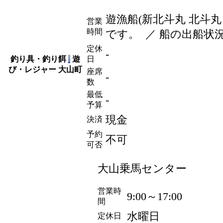
遊漁船(新北斗丸 北斗
営業
時間
です。 ／ 船の出船状
定休
-
釣り具・釣り餌
遊
日
び・レジャー
大山町
座席
-
数
最低
-
予算
現金
決済
予約
不可
可否
大山乗馬センター
営業時
9:00～17:00
間
水曜日
定休日