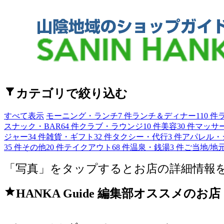
filter_alt
カテゴリで絞り込む
すべて表示
モーニング・ランチ
7 件
ランチ＆ディナー
110 件
スナック・BAR
64 件
クラブ・ラウンジ
10 件
美容
30 件
マッサ
ジャー
34 件
雑貨・ギフト
32 件
タクシー・代行
3 件
アパレル・
35 件
その他
20 件
テイクアウト
68 件
温泉・銭湯
3 件
ご当地/地
「写真」をタップするとお店の詳細情報
star
HANKA Guide 編集部オススメのお店