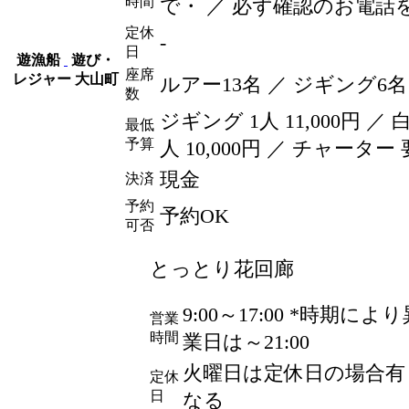
時間
で・ ／ 必ず確認のお電話
定休
-
日
遊漁船
遊び・
座席
レジャー
大山町
ルアー13名 ／ ジギング6名
数
ジギング 1人 11,000
円
／ 
最低
予算
人 10,000
円
／ チャーター 
現金
決済
予約
予約OK
可否
とっとり花回廊
9:00～17:00 *時期に
営業
時間
業日は～21:00
火曜日は定休日の場合有
定休
日
なる