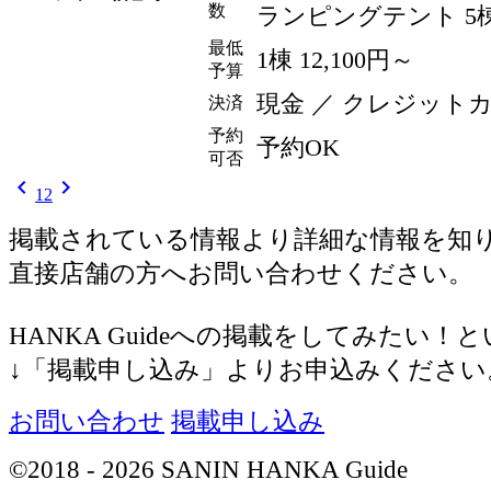
数
ランピングテント 5
最低
1棟 12,100
円
～
予算
現金 ／ クレジットカード
決済
予約
予約OK
可否
chevron_left
chevron_right
1
2
掲載されている情報より詳細な情報を知
直接店舗の方へお問い合わせください。
HANKA Guideへの掲載をしてみたい！
↓「掲載申し込み」よりお申込みください
お問い合わせ
掲載申し込み
©2018 - 2026 SANIN HANKA Guide