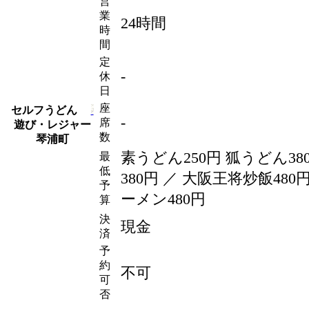
営
業
24時間
時
間
定
-
休
日
座
セルフうどん
-
席
遊び・レジャー
数
琴浦町
素うどん250
円
狐うどん38
最
低
380
円
／ 大阪王将炒飯480
予
ーメン480
円
算
決
現金
済
予
約
不可
可
否