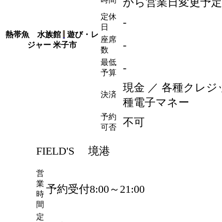
から営業日変更予定
定休
-
日
熱帯魚 水族館
遊び・レ
座席
-
ジャー
米子市
数
最低
-
予算
現金 ／ 各種クレジ
決済
種電子マネー
予約
不可
可否
FIELD'S 境港
営
業
予約受付8:00～21:00
時
間
定