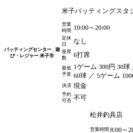
米子バッティングスタ
営業
10:00～20:00
時間
定休
なし
日
バッティングセンター
遊
座席
6打席
び・レジャー
米子市
数
1ゲーム 300
円
30球 
最低
予算
60球 ／ 5ゲーム 100
現金
決済
予約
不可
可否
松井釣具店
8:00～2
営業時間