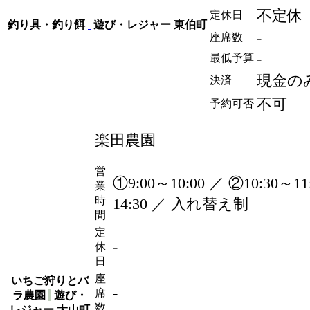
不定休
定休日
釣り具・釣り餌
遊び・レジャー
東伯町
-
座席数
-
最低予算
現金の
決済
不可
予約可否
楽田農園
営
①9:00～10:00 ／ ②10:30～11
業
時
14:30 ／ 入れ替え制
間
定
-
休
日
座
いちご狩りとバ
-
席
ラ農園
遊び・
数
レジャー
大山町