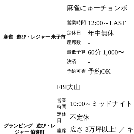
麻雀にゅーチョンボ
12:00～LAST
営業時間
年中無休
定休日
麻雀
遊び・レジャー
米子市
-
座席数
60分 1,000〜
最低予算
-
決済
予約OK
予約可否
FBI大山
営業
10:00～ミッドナイト c
時間
定休
不定休
日
グランピング
遊び・レ
広さ 3万坪以上! ／ 
座席
ジャー
伯耆町