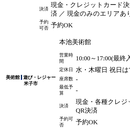
現金・クレジットカード決済・
決済
済 ／ 現金のみのエリアあ
予約
予約OK
可否
本池美術館
営業時
10:00～17:00(最終入
間
水・木曜日 祝日は
定休日
美術館
遊び・レジャー
-
座席数
米子市
最低予
-
算
現金・各種クレジ
決済
QR決済
予約可
予約OK
否