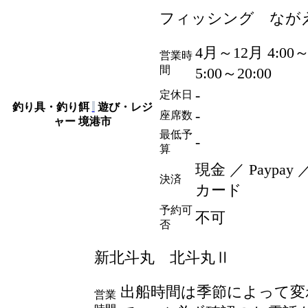
フィッシング なが
4月～12月 4:00～
営業時
間
5:00～20:00
-
定休日
釣り具・釣り餌
遊び・レジ
-
座席数
ャー
境港市
最低予
-
算
現金 ／ Paypa
決済
カード
予約可
不可
否
新北斗丸 北斗丸Ⅱ
出船時間は季節によって変
営業