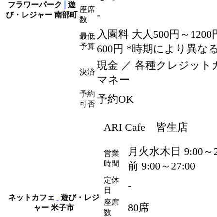
フラワーパーク
遊
座席
-
び・レジャー
南部町
数
入園料 大人500
円
～1200
最低
予算
600
円
*時期により異なる
現金 ／ 各種クレジット
決済
マネー
予約
予約OK
可否
ARI Cafe 皆生店
月火水木日 9:00～2
営業
時間
前 9:00～27:00
定休
-
日
ネットカフェ
遊び・レジ
座席
80席
ャー
米子市
数