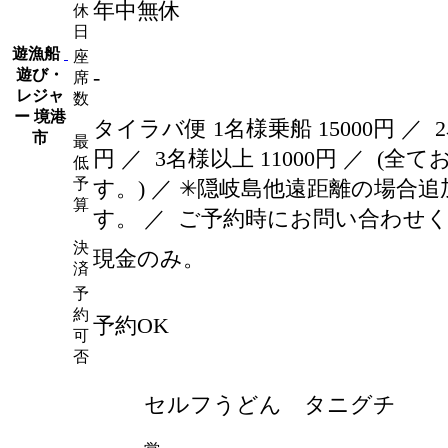
年中無休
休
日
遊漁船
座
-
遊び・
席
レジャ
数
ー
境港
タイラバ便 1名様乗船 15000
円
／ 2
市
最
円
／ 3名様以上 11000
円
／ (全て
低
予
す。) ／ ✳隠岐島他遠距離の場合
算
す。 ／ ご予約時にお問い合わせ
決
現金のみ。
済
予
約
予約OK
可
否
セルフうどん タニグチ