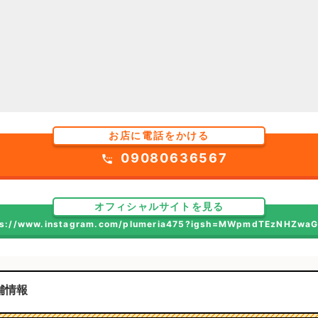
お店に電話をかける
09080636567
settings_phone
オフィシャルサイトを見る
ps://www.instagram.com/plumeria475?igsh=MWpmdTEzNHZwa
舗情報