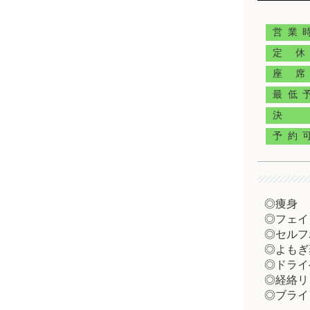
営業
定休
座席
最低
決
予約
◎痩身
◎フェイ
◎セルフ
◎よもぎ
◎ドライ
◎経絡リ
◎ブライ