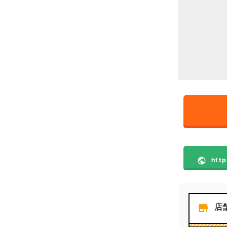
public
htt
store
店