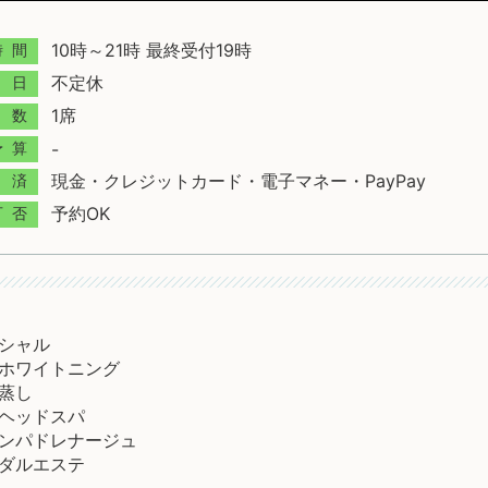
10時～21時 最終受付19時
時間
不定休
日
1席
数
-
予算
現金・クレジットカード・電子マネー・PayPay
済
予約OK
可否
シャル
ホワイトニング
蒸し
ヘッドスパ
ンパドレナージュ
ダルエステ