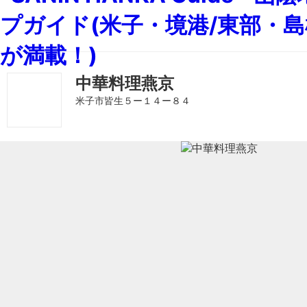
中華料理燕京
米子市皆生５ー１４ー８４