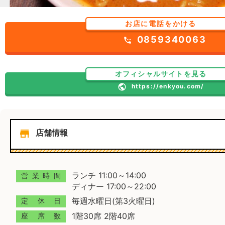
お店に電話をかける
0859340063
settings_phone
オフィシャルサイトを見る
public
https://enkyou.com/
store
店舗情報
ランチ 11:00～14:00
営業時間
ディナー 17:00～22:00
毎週水曜日(第3火曜日)
定休日
1階30席 2階40席
座席数