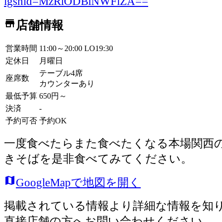
igshid=MzRlODBiNWFlZA==
store
店舗情報
営業時間
11:00～20:00 LO19:30
定休日
月曜日
テーブル4席
座席数
カウンターあり
最低予算
650
円
～
決済
-
予約可否
予約OK
一度食べたらまた食べたくなる本場関西
きそばを是非食べてみてください。
map
GoogleMapで地図を開く
掲載されている情報より詳細な情報を知
直接店舗の方へお問い合わせください。